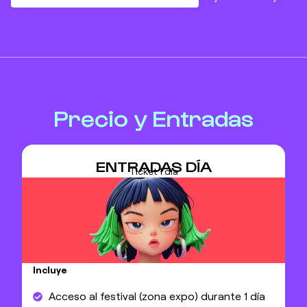
Precio y Entradas
ENTRADAS DÍA
Ticket 1 día
Incluye
Acceso al festival (zona expo) durante 1 día