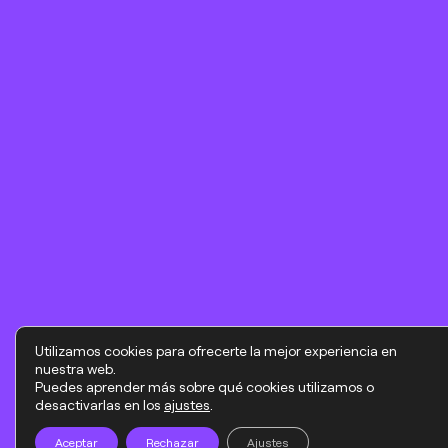
Utilizamos cookies para ofrecerte la mejor experiencia en
nuestra web.
Puedes aprender más sobre qué cookies utilizamos o
desactivarlas en los
ajustes
.
Aceptar
Rechazar
Ajustes