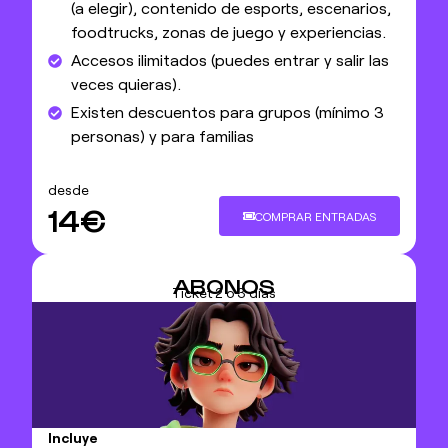
(a elegir), contenido de esports, escenarios,
foodtrucks, zonas de juego y experiencias.
Accesos ilimitados (puedes entrar y salir las
veces quieras).
Existen descuentos para grupos (mínimo 3
personas) y para familias
desde
14€
COMPRAR ENTRADAS
ABONOS
Ticket 2 o 3 días
Incluye