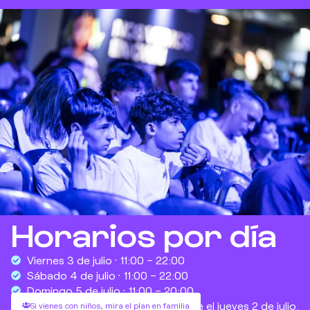
Horarios por día
Viernes 3 de julio · 11:00 – 22:00
Sábado 4 de julio · 11:00 – 22:00
Domingo 5 de julio · 11:00 – 20:00
Si tienes entrada LAN, accedes desde el jueves 2 de julio.
Si vienes con niños, mira el plan en familia