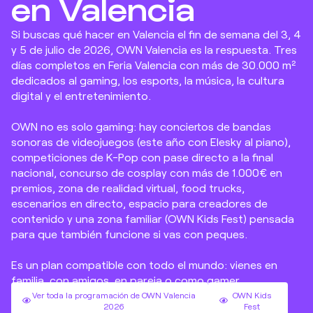
en Valencia
Si buscas qué hacer en Valencia el fin de semana del 3, 4
y 5 de julio de 2026, OWN Valencia es la respuesta. Tres
días completos en Feria Valencia con más de 30.000 m²
dedicados al gaming, los esports, la música, la cultura
digital y el entretenimiento.
OWN no es solo gaming: hay conciertos de bandas
sonoras de videojuegos (este año con Elesky al piano),
competiciones de K-Pop con pase directo a la final
nacional, concurso de cosplay con más de 1.000€ en
premios, zona de realidad virtual, food trucks,
escenarios en directo, espacio para creadores de
contenido y una zona familiar (OWN Kids Fest) pensada
para que también funcione si vas con peques.
Es un plan compatible con todo el mundo: vienes en
familia, con amigos, en pareja o como gamer
profesional. Cada perfil tiene su entrada y su zona.
Ver toda la programación de OWN Valencia
OWN Kids
2026
Fest