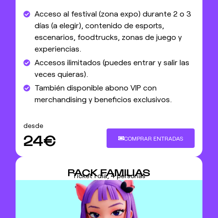
Acceso al festival (zona expo) durante 2 o 3
días (a elegir), contenido de esports,
escenarios, foodtrucks, zonas de juego y
experiencias.
Accesos ilimitados (puedes entrar y salir las
veces quieras).
También disponible abono VIP con
merchandising y beneficios exclusivos.
desde
24€
COMPRAR ENTRADAS
PACK FAMILIAS
Ticket 1 día, 4 personas